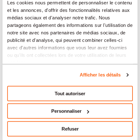
Les cookies nous permettent de personnaliser le contenu
LINGUA
et les annonces, d'offrir des fonctionnalités relatives aux
médias sociaux et d'analyser notre trafic. Nous
partageons également des informations sur l'utilisation de
Edilizia/Costruzioni/Lavori pubblici
offerte in altre regioni:
notre site avec nos partenaires de médias sociaux, de
publicité et d'analyse, qui peuvent combiner celles-ci
Offres d'emploi Edilizia/Costruzioni/Lavori
avec d'autres informations que vous leur avez fournies
pubblici Mendrisio
ou qu'ils ont collectées lors de votre utilisation de leurs
services.
Offres d'emploi Edilizia/Costruzioni/Lavori
pubblici Bulle
Afficher les détails
Offres d'emploi Edilizia/Costruzioni/Lavori
pubblici Berna
Tout autoriser
Offres d'emploi Edilizia/Costruzioni/Lavori
pubblici Biel
Personnaliser
Offres d'emploi Edilizia/Costruzioni/Lavori
pubblici Ginevra
Refuser
Offres d'emploi Edilizia/Costruzioni/Lavori