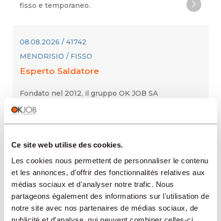
fisso e temporaneo.
08.08.2026 / 41742
MENDRISIO / FISSO
Esperto Saldatore
Fondato nel 2012, il gruppo OK JOB SA
conta venti agenzie (in Svizzera romanda,
Svizzera tedesca e ora anche in Ticino) e
servizi specializzati. Vantiamo più di 30 anni
di esperienza nel settore del collocamento
Ce site web utilise des cookies.
fisso e temporaneo.
Les cookies nous permettent de personnaliser le contenu
et les annonces, d'offrir des fonctionnalités relatives aux
médias sociaux et d'analyser notre trafic. Nous
08.08.2026 / 41758
partageons également des informations sur l'utilisation de
MENDRISIO / TEMPORANEO
notre site avec nos partenaires de médias sociaux, de
Gessatore/trice
publicité et d'analyse, qui peuvent combiner celles-ci