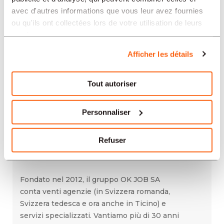
avec d'autres informations que vous leur avez fournies
Fondato nel 2012, il gruppo OK JOB SA
ou qu'ils ont collectées lors de votre utilisation de leurs
conta venti agenzie (in Svizzera romanda,
services.
Svizzera tedesca e ora anche in Ticino) e
Afficher les détails
servizi specializzati. Vantiamo più di 30 anni
di esperienza nel settore del collocamento
fisso e temporaneo.
Tout autoriser
Personnaliser
08.08.2026 / 41759
MENDRISIO / TEMPORANEO
Refuser
Idraulico con esperienza nella
deumidificazione
Fondato nel 2012, il gruppo OK JOB SA
conta venti agenzie (in Svizzera romanda,
Svizzera tedesca e ora anche in Ticino) e
servizi specializzati. Vantiamo più di 30 anni