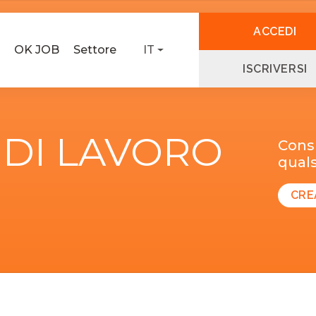
ACCEDI
OK JOB
Settore
IT
ISCRIVERSI
 DI LAVORO
Consu
quals
CRE