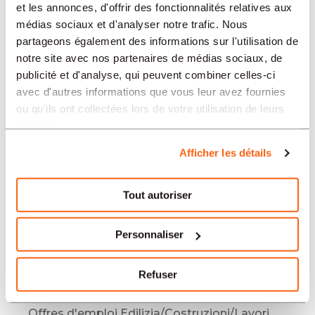
et les annonces, d'offrir des fonctionnalités relatives aux
LINGUA
médias sociaux et d'analyser notre trafic. Nous
partageons également des informations sur l'utilisation de
notre site avec nos partenaires de médias sociaux, de
Edilizia/Costruzioni/Lavori pubblici
publicité et d'analyse, qui peuvent combiner celles-ci
offerte in altre regioni:
avec d'autres informations que vous leur avez fournies
Offres d'emploi Edilizia/Costruzioni/Lavori
ou qu'ils ont collectées lors de votre utilisation de leurs
services.
pubblici Mendrisio
Offres d'emploi Edilizia/Costruzioni/Lavori
Afficher les détails
pubblici Bulle
Offres d'emploi Edilizia/Costruzioni/Lavori
Tout autoriser
pubblici Berna
Offres d'emploi Edilizia/Costruzioni/Lavori
Personnaliser
pubblici Yverdon-les-Bains
Offres d'emploi Edilizia/Costruzioni/Lavori
Refuser
pubblici Basilea
Offres d'emploi Edilizia/Costruzioni/Lavori