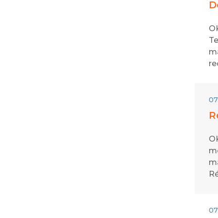
D
OK
Te
ma
re
07
R
OK
mo
ma
Ré
07