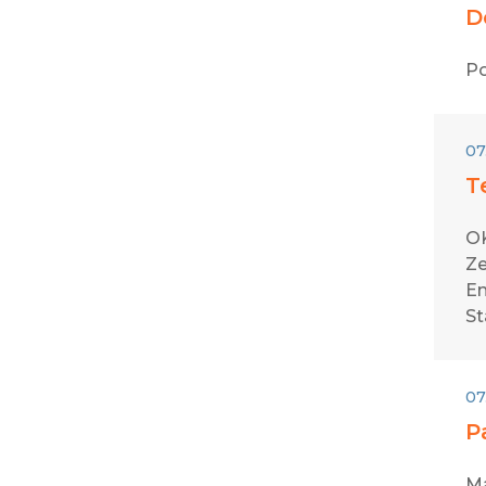
D
Po
07
T
OK
Ze
En
St
07
P
Ma