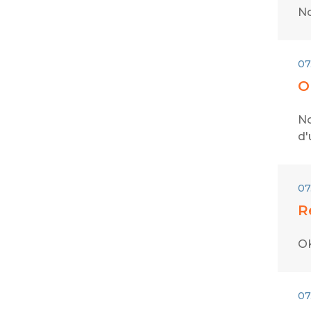
No
07
O
No
d'
07
R
OK
07