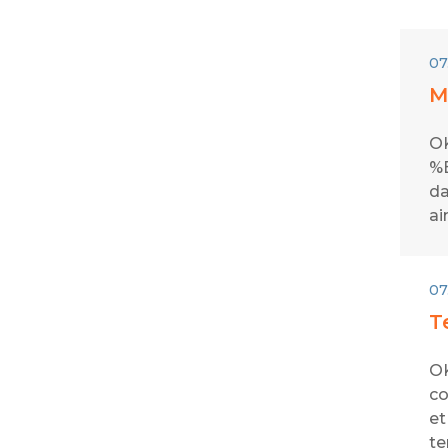
07
M
OK
%E
da
ai
07
T
OK
co
et
te