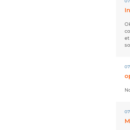
07
I
OK
co
et
so
07
o
No
07
M