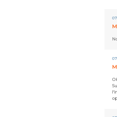
07
M
No
07
M
OK
Su
l'
op