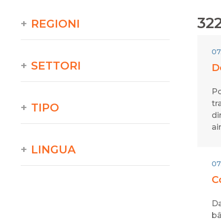
32
REGIONI
07
SETTORI
D
Po
tr
TIPO
di
ai
LINGUA
07
C
Da
bâ