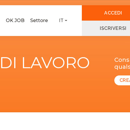
ACCEDI
OK JOB
Settore
IT
ISCRIVERSI
 DI LAVORO
Consu
quals
CRE