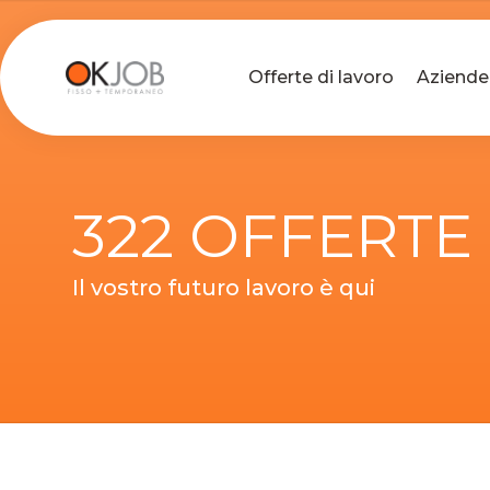
Offerte di lavoro
Aziende
322 OFFERTE
Il vostro futuro lavoro è qui