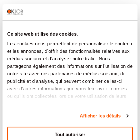
SETTORI
Ce site web utilise des cookies.
PROFESSION
Les cookies nous permettent de personnaliser le contenu
et les annonces, d'offrir des fonctionnalités relatives aux
TIPO
médias sociaux et d'analyser notre trafic. Nous
partageons également des informations sur l'utilisation de
notre site avec nos partenaires de médias sociaux, de
LINGUA
publicité et d'analyse, qui peuvent combiner celles-ci
avec d'autres informations que vous leur avez fournies
ou qu'ils ont collectées lors de votre utilisation de leurs
Salute/Medicina
services.
offerte in altre regioni:
Afficher les détails
Offres d'emploi Salute/Medicina Zurigo
Offres d'emploi Salute/Medicina Losanna
Tout autoriser