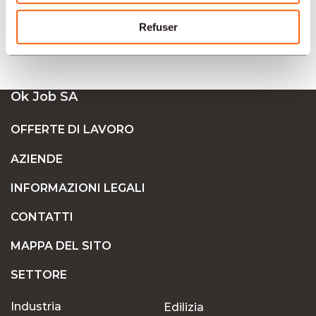
Offres d'emploi Banche e finanza Ginevra
Refuser
Offres d'emploi Banche e finanza Mendrisio
Offres d'emploi Banche e finanza Biel
Ok Job SA
OFFERTE DI LAVORO
AZIENDE
INFORMAZIONI LEGALI
CONTATTI
MAPPA DEL SITO
SETTORE
Industria
Edilizia