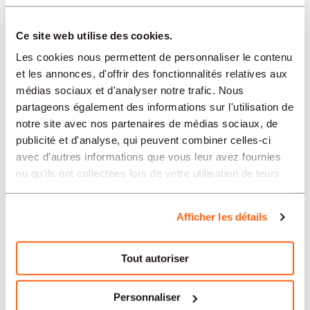
Ce site web utilise des cookies.
SETTORI
Les cookies nous permettent de personnaliser le contenu
et les annonces, d'offrir des fonctionnalités relatives aux
médias sociaux et d'analyser notre trafic. Nous
PROFESSION
partageons également des informations sur l'utilisation de
notre site avec nos partenaires de médias sociaux, de
publicité et d'analyse, qui peuvent combiner celles-ci
TIPO
avec d'autres informations que vous leur avez fournies
ou qu'ils ont collectées lors de votre utilisation de leurs
services.
LINGUA
Afficher les détails
Banche e finanza
Tout autoriser
offerte in altre regioni:
Offres d'emploi Banche e finanza Basilea
Personnaliser