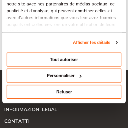
notre site avec nos partenaires de médias sociaux, de
SETTORI
publicité et d'analyse, qui peuvent combiner celles-ci
avec d'autres informations que vous leur avez fournies
ou qu'ils ont collectées lors de votre utilisation de leurs
TIPO
services.
Afficher les détails
LINGUA
Tout autoriser
Ok Job SA
Personnaliser
OFFERTE DI LAVORO
Refuser
AZIENDE
INFORMAZIONI LEGALI
CONTATTI