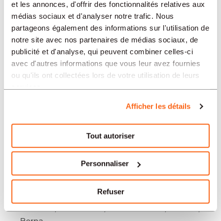
Industria/Produzione/Alimentazione/Tecnica/Sta
et les annonces, d'offrir des fonctionnalités relatives aux
Biel
médias sociaux et d'analyser notre trafic. Nous
partageons également des informations sur l'utilisation de
Offres d'emploi
notre site avec nos partenaires de médias sociaux, de
Industria/Produzione/Alimentazione/Tecnica/Sta
publicité et d'analyse, qui peuvent combiner celles-ci
Basilea
avec d'autres informations que vous leur avez fournies
Offres d'emploi
ou qu'ils ont collectées lors de votre utilisation de leurs
Industria/Produzione/Alimentazione/Tecnica/Sta
services.
La Chaux-de-Fonds
Afficher les détails
Offres d'emploi
Industria/Produzione/Alimentazione/Tecnica/Sta
Tout autoriser
Neuchâtel
Offres d'emploi
Personnaliser
Industria/Produzione/Alimentazione/Tecnica/Sta
Ginevra
Refuser
Offres d'emploi
Industria/Produzione/Alimentazione/Tecnica/Sta