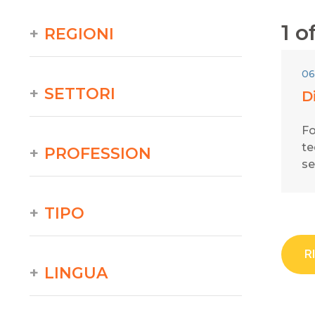
1
of
REGIONI
06
SETTORI
D
Fo
te
PROFESSION
se
TIPO
R
LINGUA