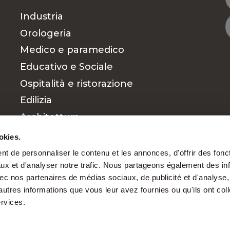
Industria
Orologeria
Medico e paramedico
Educativo e Sociale
Ospitalità e ristorazione
Edilizia
Architettura
Commerciale e Vendite
okies.
Finanza
t de personnaliser le contenu et les annonces, d'offrir des fonct
ux et d'analyser notre trafic. Nous partageons également des in
Dirigenti
 avec nos partenaires de médias sociaux, de publicité et d'analyse
autres informations que vous leur avez fournies ou qu'ils ont col
ervices.