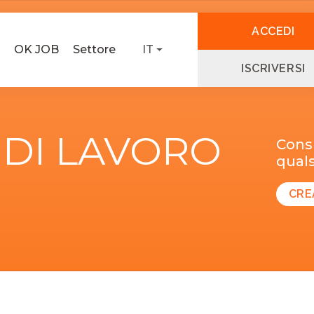
ACCEDI
OK JOB
Settore
IT
ISCRIVERSI
 DI LAVORO
Consu
quals
CRE