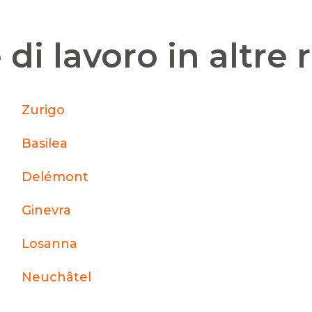
 di lavoro in altre 
Zurigo
Basilea
Delémont
Ginevra
Losanna
Neuchâtel