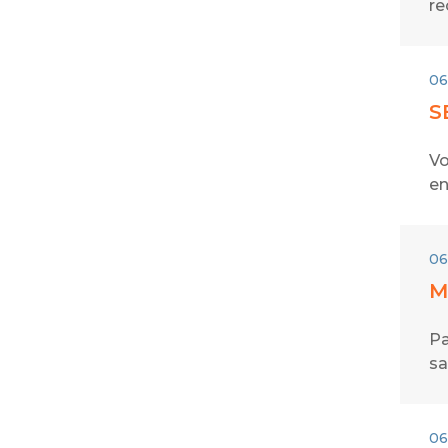
re
06
S
Vo
en
06
M
Pa
sa
06