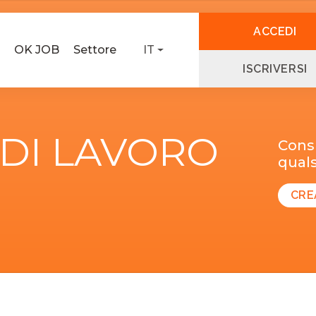
ACCEDI
OK JOB
Settore
IT
ISCRIVERSI
 DI LAVORO
Consu
quals
CRE