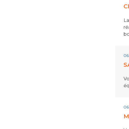
C
La
ré
bo
06
S
Vo
éq
06
M