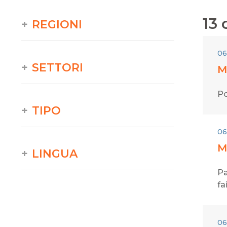
13
o
REGIONI
06
SETTORI
M
Po
TIPO
06
M
LINGUA
Pa
fa
06