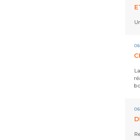
E
Un
06
C
La
ré
bo
06
D
Re