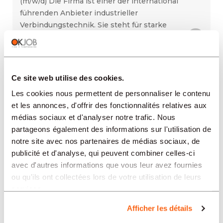
(m/w/d) Die Firma ist einer der international
führenden Anbieter industrieller
Verbindungstechnik. Sie steht für starke
Verbindungen rund u
RICEVERE AVVISI VIA E-
Ce site web utilise des cookies.
MAIL
Les cookies nous permettent de personnaliser le contenu
et les annonces, d'offrir des fonctionnalités relatives aux
PIÙ RISULTATI
médias sociaux et d'analyser notre trafic. Nous
partageons également des informations sur l'utilisation de
notre site avec nos partenaires de médias sociaux, de
REGIONI
publicité et d'analyse, qui peuvent combiner celles-ci
avec d'autres informations que vous leur avez fournies
ou qu'ils ont collectées lors de votre utilisation de leurs
SETTORI
services.
Afficher les détails