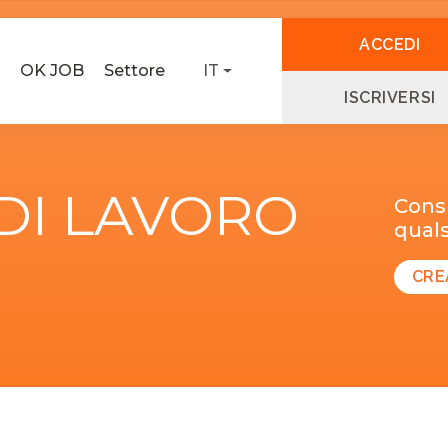
ACCEDI
OK JOB
Settore
IT
ISCRIVERSI
 DI LAVORO
Consu
quals
CRE