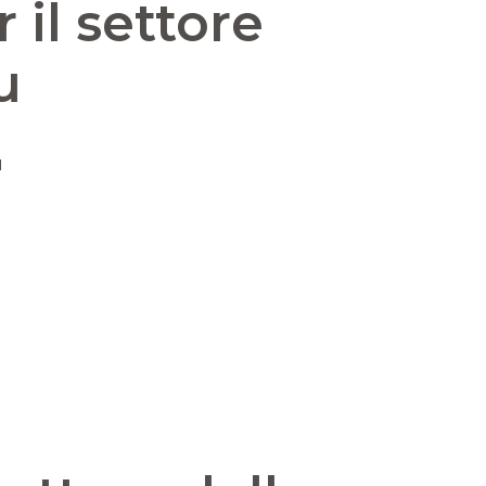
il settore
u
u