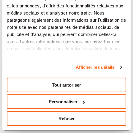
Neuchâtel
et les annonces, d'offrir des fonctionnalités relatives aux
médias sociaux et d'analyser notre trafic. Nous
Soleure
partageons également des informations sur l'utilisation de
notre site avec nos partenaires de médias sociaux, de
Yverdon-les-Bains
publicité et d'analyse, qui peuvent combiner celles-ci
avec d'autres informations que vous leur avez fournies
Aarau
ou qu'ils ont collectées lors de votre utilisation de leurs
services.
Nos offres d’emploi en Suisse
Afficher les détails
par secteur
Tout autoriser
Administration et secrétariat
Personnaliser
Horlogerie
Refuser
Banque et finance