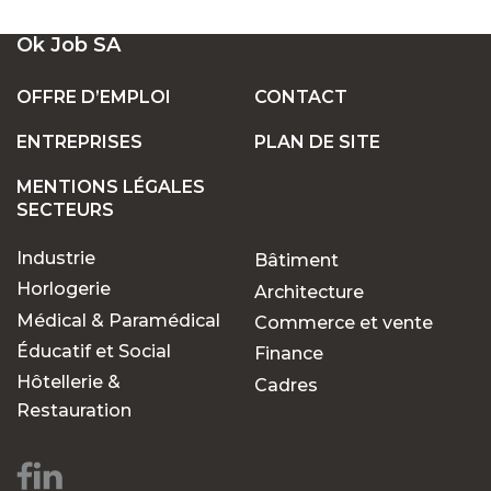
UN LARGE ÉVENTAIL D'EMPLOIS VACANTS
Ok Job SA
EN SUISSE
OFFRE D’EMPLOI
CONTACT
ENTREPRISES
PLAN DE SITE
POSTES FIXES OU TEMPORAIRES :
TROUVEZ LE TRAVAIL QUI VOUS CONVIENT
MENTIONS LÉGALES
SECTEURS
Industrie
Bâtiment
POURQUOI CHOISIR OK JOB POUR VOS
RECHERCHES D'EMPLOIS ?
Horlogerie
Architecture
Médical & Paramédical
Commerce et vente
Éducatif et Social
Finance
Des opportunités pour
Hôtellerie &
Cadres
chaque parcours
Restauration
professionnel