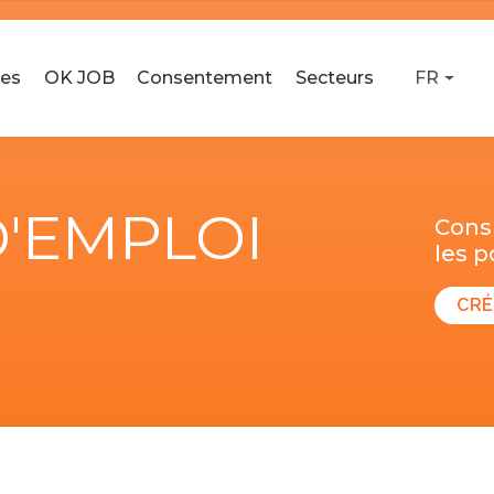
ses
OK JOB
Consentement
Secteurs
FR
D'EMPLOI
Consu
les 
CRÉ