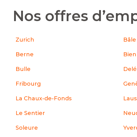
Nos offres d’emp
Zurich
Bâle
Berne
Bie
Bulle
Del
Fribourg
Gen
La Chaux-de-Fonds
Lau
Le Sentier
Neuc
Soleure
Yver