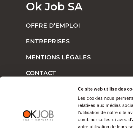
Ok Job SA
POSTES FIXES OU TEMPORAIRES : TR
OFFRE D’EMPLOI
ENTREPRISES
POURQUOI CHOISIR OK JOB POUR VOS
MENTIONS LÉGALES
CONTACT
Des opportunité
PLAN DE SITE
Ce site web utilise des co
professionnel
Les cookies nous permetten
relatives aux médias socia
l'utilisation de notre site
Chez OK Job, nous croyons que chaque tale
combiner celles-ci avec d'
compréhension approfondie des
fonction
votre utilisation de leurs s
relations professionnelles harmonieuses.