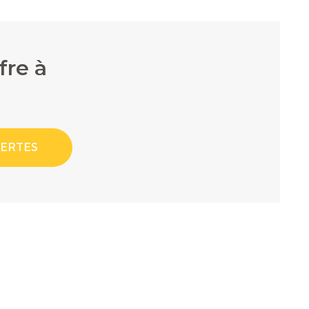
fre à
LERTES