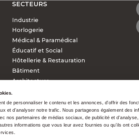
SECTEURS
Industrie
OUVEZ LE TRAVAIL QUI VOUS CONVIENT
Horlogerie
Médical & Paramédical
Éducatif et Social
 RECHERCHES D'EMPLOIS ?
Hôtellerie & Restauration
Bâtiment
s pour chaque par
Architecture
Commerce et vente
okies.
Finance
t de personnaliser le contenu et les annonces, d'offrir des fonct
ux et d'analyser notre trafic. Nous partageons également des in
Cadres
 avec nos partenaires de médias sociaux, de publicité et d'analyse
nt mérite d’être reconnu. Grâce à notre exper
autres informations que vous leur avez fournies ou qu'ils ont col
s
et des besoins des entreprises, nous favorison
ervices.