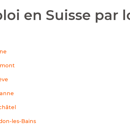
loi en Suisse par l
nne
émont
ève
sanne
hâtel
don-les-Bains