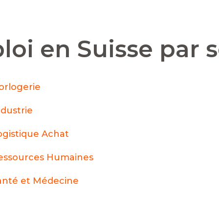
loi en Suisse par 
orlogerie
ndustrie
ogistique Achat
essources Humaines
anté et Médecine