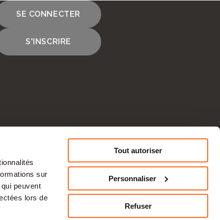
SE CONNECTER
S'INSCRIRE
cours
Tout autoriser
ionnalités
CONTACTEZ-NOUS
formations sur
Personnaliser
, qui peuvent
tise en ressources humaines et à une
lectées lors de
s une
activité
économique durable et des
Refuser