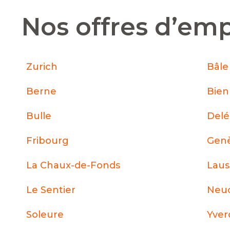
Nos offres d’emp
Zurich
Bâle
Berne
Bie
Bulle
Del
Fribourg
Gen
La Chaux-de-Fonds
Lau
Le Sentier
Neuc
Soleure
Yver