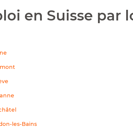
loi en Suisse par l
nne
émont
ève
sanne
hâtel
don-les-Bains