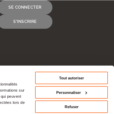
SE CONNECTER
S'INSCRIRE
cours
Tout autoriser
ionnalités
CONTACTEZ-NOUS
formations sur
Personnaliser
, qui peuvent
tise en ressources humaines et à une
lectées lors de
s une
activité
économique durable et des
Refuser