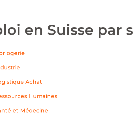
loi en Suisse par 
orlogerie
ndustrie
ogistique Achat
essources Humaines
anté et Médecine