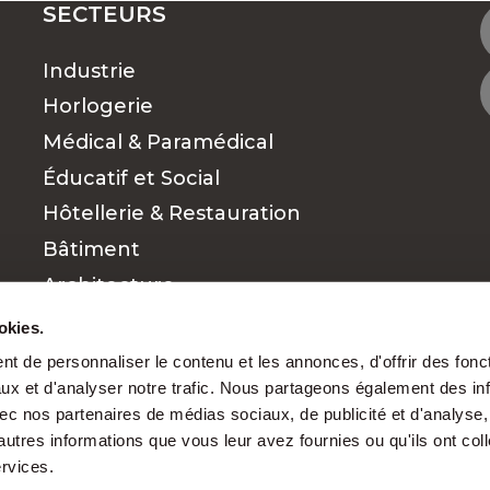
SECTEURS
Industrie
OUVEZ LE TRAVAIL QUI VOUS CONVIENT
Horlogerie
Médical & Paramédical
Éducatif et Social
 RECHERCHES D'EMPLOIS ?
Hôtellerie & Restauration
Bâtiment
s pour chaque par
Architecture
Commerce et vente
okies.
Finance
t de personnaliser le contenu et les annonces, d'offrir des fonct
ux et d'analyser notre trafic. Nous partageons également des in
Cadres
 avec nos partenaires de médias sociaux, de publicité et d'analyse
nt mérite d’être reconnu. Grâce à notre exper
autres informations que vous leur avez fournies ou qu'ils ont col
s
et des besoins des entreprises, nous favorison
ervices.