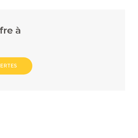
fre à
LERTES