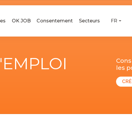
ses
OK JOB
Consentement
Secteurs
FR
D'EMPLOI
Consu
les 
CRÉ