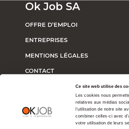
Ok Job SA
POSTES FIXES OU TEMPORAIRES : TR
OFFRE D’EMPLOI
ENTREPRISES
POURQUOI CHOISIR OK JOB POUR VOS
MENTIONS LÉGALES
CONTACT
Des opportunité
PLAN DE SITE
Ce site web utilise des co
professionnel
Les cookies nous permetten
relatives aux médias socia
l'utilisation de notre site
Chez OK Job, nous croyons que chaque tale
combiner celles-ci avec d'
compréhension approfondie des
fonction
votre utilisation de leurs s
relations professionnelles harmonieuses.