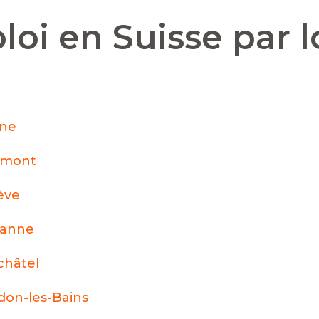
loi en Suisse par l
nne
émont
ève
sanne
hâtel
don-les-Bains