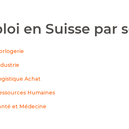
loi en Suisse par 
orlogerie
ndustrie
ogistique Achat
essources Humaines
anté et Médecine