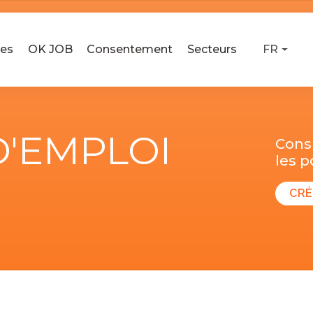
ses
OK JOB
Consentement
Secteurs
FR
D'EMPLOI
Consu
les 
CRÉ