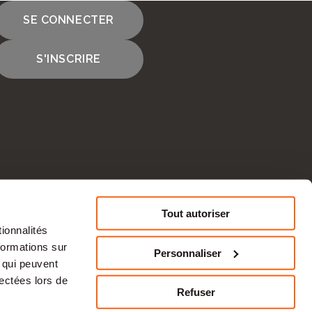
SE CONNECTER
S'INSCRIRE
cours
Tout autoriser
ionnalités
CONTACTEZ-NOUS
formations sur
Personnaliser
, qui peuvent
tise en ressources humaines et à une
lectées lors de
s une
activité
économique durable et des
Refuser