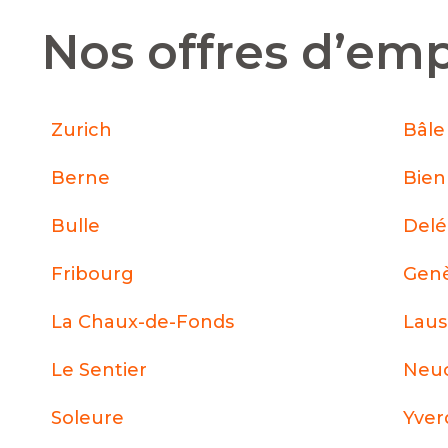
Nos offres d’emp
Zurich
Bâle
Berne
Bie
Bulle
Del
Fribourg
Gen
La Chaux-de-Fonds
Lau
Le Sentier
Neuc
Soleure
Yver