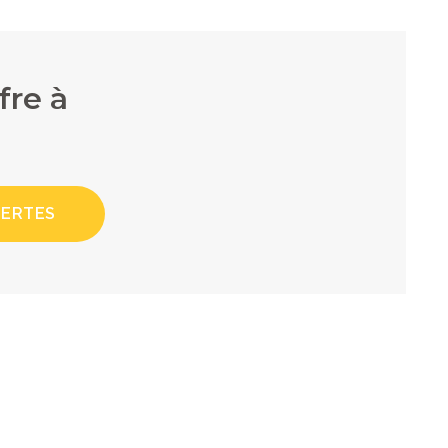
fre à
LERTES