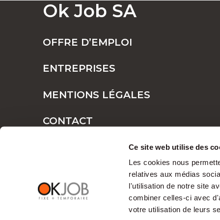
Ok Job SA
POSTES FIXES OU TEMPORAIRES : TR
OFFRE D’EMPLOI
ENTREPRISES
POURQUOI CHOISIR OK JOB POUR VOS
MENTIONS LÉGALES
CONTACT
Des opportunité
PLAN DE SITE
Ce site web utilise des co
professionnel
Les cookies nous permetten
relatives aux médias socia
l'utilisation de notre site
Chez OK Job, nous croyons que chaque tale
combiner celles-ci avec d'
compréhension approfondie des
fonction
votre utilisation de leurs s
relations professionnelles harmonieuses.