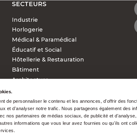
SECTEURS
Industrie
OUVEZ LE TRAVAIL QUI VOUS CONVIENT
Horlogerie
Médical & Paramédical
Éducatif et Social
 RECHERCHES D'EMPLOIS ?
Hôtellerie & Restauration
Bâtiment
s pour chaque par
Architecture
Commerce et vente
okies.
Finance
t de personnaliser le contenu et les annonces, d'offrir des fonct
ux et d'analyser notre trafic. Nous partageons également des in
Cadres
 avec nos partenaires de médias sociaux, de publicité et d'analyse
nt mérite d’être reconnu. Grâce à notre exper
autres informations que vous leur avez fournies ou qu'ils ont col
s
et des besoins des entreprises, nous favorison
ervices.