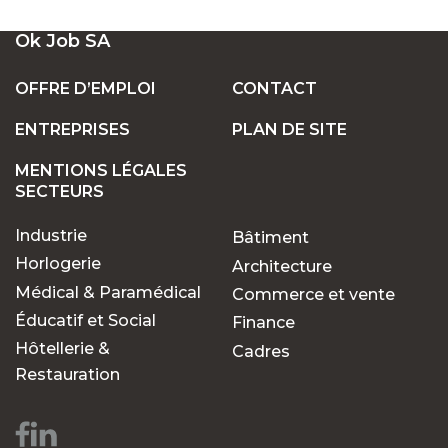
UN LARGE ÉVENTAIL D'EMPLOIS VACANTS
Ok Job SA
EN SUISSE
OFFRE D’EMPLOI
CONTACT
ENTREPRISES
PLAN DE SITE
POSTES FIXES OU TEMPORAIRES :
TROUVEZ LE TRAVAIL QUI VOUS CONVIENT
MENTIONS LÉGALES
SECTEURS
Industrie
Bâtiment
POURQUOI CHOISIR OK JOB POUR VOS
RECHERCHES D'EMPLOIS ?
Horlogerie
Architecture
Médical & Paramédical
Commerce et vente
Éducatif et Social
Finance
Des opportunités pour
Hôtellerie &
Cadres
chaque parcours
Restauration
professionnel