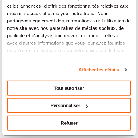
Neuchâtel
et les annonces, d'offrir des fonctionnalités relatives aux
médias sociaux et d'analyser notre trafic. Nous
Soleure
partageons également des informations sur l'utilisation de
notre site avec nos partenaires de médias sociaux, de
Yverdon-les-Bains
publicité et d'analyse, qui peuvent combiner celles-ci
avec d'autres informations que vous leur avez fournies
Aarau
ou qu'ils ont collectées lors de votre utilisation de leurs
services.
Nos offres d’emploi en Suisse
Afficher les détails
par secteur
Tout autoriser
Administration et secrétariat
Personnaliser
Horlogerie
Refuser
Banque et finance