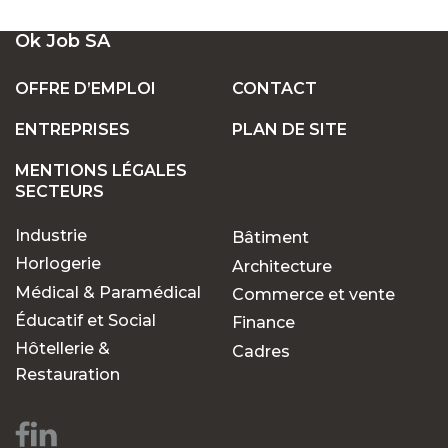
UN LARGE ÉVENTAIL D'EMPLOIS VACANTS
Ok Job SA
EN SUISSE
OFFRE D’EMPLOI
CONTACT
ENTREPRISES
PLAN DE SITE
POSTES FIXES OU TEMPORAIRES :
TROUVEZ LE TRAVAIL QUI VOUS CONVIENT
MENTIONS LÉGALES
SECTEURS
Industrie
Bâtiment
POURQUOI CHOISIR OK JOB POUR VOS
RECHERCHES D'EMPLOIS ?
Horlogerie
Architecture
Médical & Paramédical
Commerce et vente
Éducatif et Social
Finance
Des opportunités pour
Hôtellerie &
Cadres
chaque parcours
Restauration
professionnel