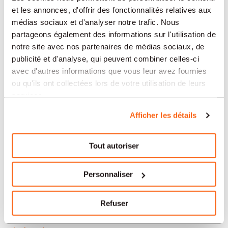
Neuchâtel
et les annonces, d'offrir des fonctionnalités relatives aux
médias sociaux et d'analyser notre trafic. Nous
Soleure
partageons également des informations sur l'utilisation de
notre site avec nos partenaires de médias sociaux, de
Yverdon-les-Bains
publicité et d'analyse, qui peuvent combiner celles-ci
avec d'autres informations que vous leur avez fournies
Aarau
ou qu'ils ont collectées lors de votre utilisation de leurs
services.
Nos offres d’emploi en Suisse
Afficher les détails
par secteur
Tout autoriser
Administration et secrétariat
Personnaliser
Horlogerie
Refuser
Banque et finance