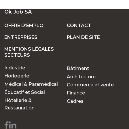
UN LARGE ÉVENTAIL D'EMPLOIS VACANTS
Ok Job SA
EN SUISSE
OFFRE D’EMPLOI
CONTACT
ENTREPRISES
PLAN DE SITE
POSTES FIXES OU TEMPORAIRES :
TROUVEZ LE TRAVAIL QUI VOUS CONVIENT
MENTIONS LÉGALES
SECTEURS
Industrie
Bâtiment
POURQUOI CHOISIR OK JOB POUR VOS
RECHERCHES D'EMPLOIS ?
Horlogerie
Architecture
Médical & Paramédical
Commerce et vente
Éducatif et Social
Finance
Des opportunités pour
Hôtellerie &
Cadres
chaque parcours
Restauration
professionnel