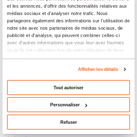
Neuchâtel
et les annonces, d'offrir des fonctionnalités relatives aux
médias sociaux et d'analyser notre trafic. Nous
Soleure
partageons également des informations sur l'utilisation de
notre site avec nos partenaires de médias sociaux, de
Yverdon-les-Bains
publicité et d'analyse, qui peuvent combiner celles-ci
avec d'autres informations que vous leur avez fournies
Aarau
ou qu'ils ont collectées lors de votre utilisation de leurs
services.
Nos offres d’emploi en Suisse
Afficher les détails
par secteur
Tout autoriser
Administration et secrétariat
Personnaliser
Horlogerie
Refuser
Banque et finance