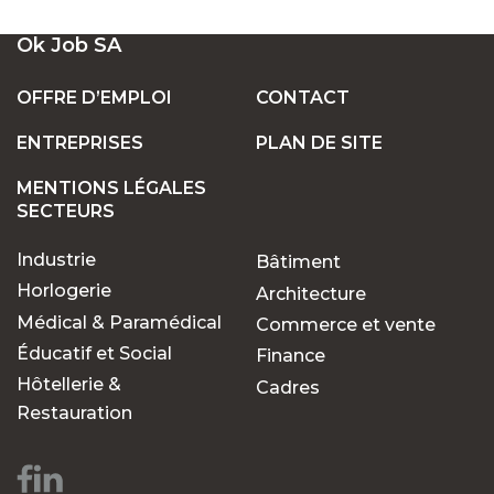
UN LARGE ÉVENTAIL D'EMPLOIS VACANTS
Ok Job SA
EN SUISSE
OFFRE D’EMPLOI
CONTACT
ENTREPRISES
PLAN DE SITE
POSTES FIXES OU TEMPORAIRES :
TROUVEZ LE TRAVAIL QUI VOUS CONVIENT
MENTIONS LÉGALES
SECTEURS
Industrie
Bâtiment
POURQUOI CHOISIR OK JOB POUR VOS
RECHERCHES D'EMPLOIS ?
Horlogerie
Architecture
Médical & Paramédical
Commerce et vente
Éducatif et Social
Finance
Des opportunités pour
Hôtellerie &
Cadres
chaque parcours
Restauration
professionnel