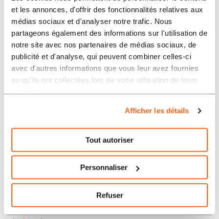
Neuchâtel
et les annonces, d'offrir des fonctionnalités relatives aux
médias sociaux et d'analyser notre trafic. Nous
Soleure
partageons également des informations sur l'utilisation de
notre site avec nos partenaires de médias sociaux, de
Yverdon-les-Bains
publicité et d'analyse, qui peuvent combiner celles-ci
avec d'autres informations que vous leur avez fournies
Aarau
ou qu'ils ont collectées lors de votre utilisation de leurs
services.
Nos offres d’emploi en Suisse
Afficher les détails
par secteur
Tout autoriser
Administration et secrétariat
Personnaliser
Horlogerie
Refuser
Banque et finance