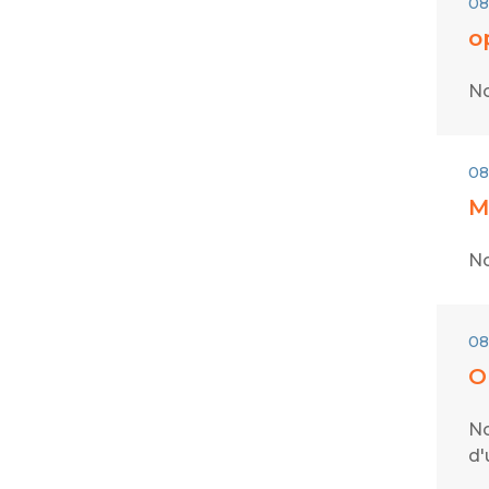
08
o
No
08
M
No
08
O
No
d'