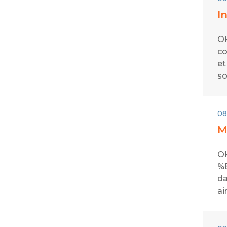
I
OK
co
et
so
08
M
OK
%E
da
ai