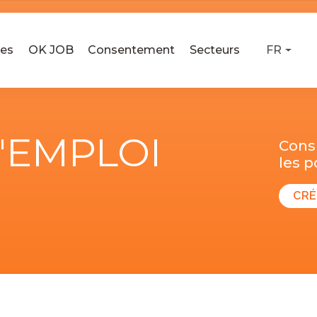
ses
OK JOB
Consentement
Secteurs
FR
D'EMPLOI
Consu
les 
CRÉ