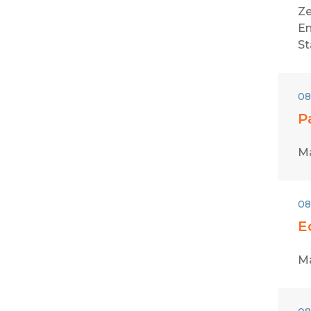
Ze
En
St
08
P
Ma
08
E
Ma