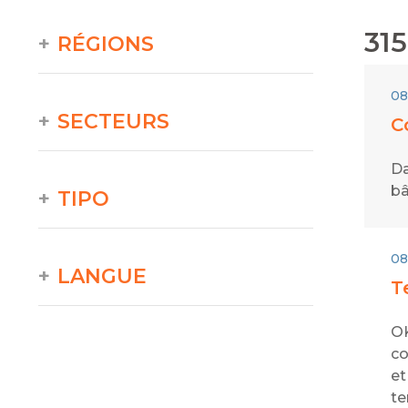
315
RÉGIONS
08
SECTEURS
C
Da
bâ
TIPO
08
LANGUE
T
OK
co
et
te