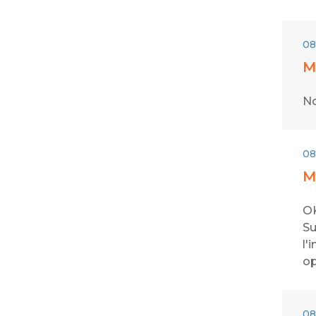
08
M
No
08
M
OK
Su
l'
op
08