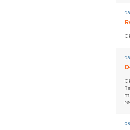
08
R
OK
08
D
OK
Te
ma
re
08