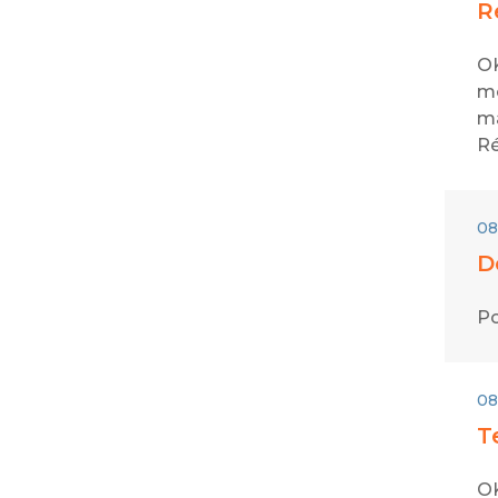
R
OK
mo
ma
Ré
08
D
Po
08
T
OK