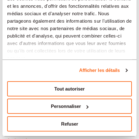
Neuchâtel
et les annonces, d'offrir des fonctionnalités relatives aux
médias sociaux et d'analyser notre trafic. Nous
Soleure
partageons également des informations sur l'utilisation de
notre site avec nos partenaires de médias sociaux, de
Yverdon-les-Bains
publicité et d'analyse, qui peuvent combiner celles-ci
avec d'autres informations que vous leur avez fournies
Aarau
ou qu'ils ont collectées lors de votre utilisation de leurs
services.
Nos offres d’emploi en Suisse
Afficher les détails
par secteur
Tout autoriser
Administration et secrétariat
Personnaliser
Horlogerie
Refuser
Banque et finance