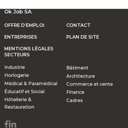
UN LARGE ÉVENTAIL D'EMPLOIS VACANTS
Ok Job SA
EN SUISSE
OFFRE D’EMPLOI
CONTACT
ENTREPRISES
PLAN DE SITE
POSTES FIXES OU TEMPORAIRES :
TROUVEZ LE TRAVAIL QUI VOUS CONVIENT
MENTIONS LÉGALES
SECTEURS
Industrie
Bâtiment
POURQUOI CHOISIR OK JOB POUR VOS
RECHERCHES D'EMPLOIS ?
Horlogerie
Architecture
Médical & Paramédical
Commerce et vente
Éducatif et Social
Finance
Des opportunités pour
Hôtellerie &
Cadres
chaque parcours
Restauration
professionnel