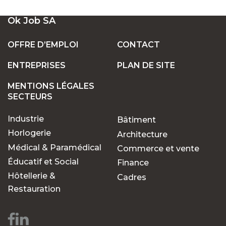
UN LARGE ÉVENTAIL D'EMPLOIS VACANTS
Ok Job SA
EN SUISSE
OFFRE D’EMPLOI
CONTACT
ENTREPRISES
PLAN DE SITE
POSTES FIXES OU TEMPORAIRES :
TROUVEZ LE TRAVAIL QUI VOUS CONVIENT
MENTIONS LÉGALES
SECTEURS
Industrie
Bâtiment
POURQUOI CHOISIR OK JOB POUR VOS
RECHERCHES D'EMPLOIS ?
Horlogerie
Architecture
Médical & Paramédical
Commerce et vente
Éducatif et Social
Finance
Des opportunités pour
Hôtellerie &
Cadres
chaque parcours
Restauration
professionnel