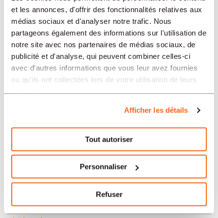
Neuchâtel
et les annonces, d'offrir des fonctionnalités relatives aux
médias sociaux et d'analyser notre trafic. Nous
Soleure
partageons également des informations sur l'utilisation de
notre site avec nos partenaires de médias sociaux, de
Yverdon-les-Bains
publicité et d'analyse, qui peuvent combiner celles-ci
avec d'autres informations que vous leur avez fournies
Aarau
ou qu'ils ont collectées lors de votre utilisation de leurs
services.
Nos offres d’emploi en Suisse
Afficher les détails
par secteur
Tout autoriser
Administration et secrétariat
Personnaliser
Horlogerie
Refuser
Banque et finance