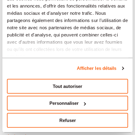
Neuchâtel
et les annonces, d'offrir des fonctionnalités relatives aux
médias sociaux et d'analyser notre trafic. Nous
Soleure
partageons également des informations sur l'utilisation de
notre site avec nos partenaires de médias sociaux, de
Yverdon-les-Bains
publicité et d'analyse, qui peuvent combiner celles-ci
avec d'autres informations que vous leur avez fournies
Aarau
ou qu'ils ont collectées lors de votre utilisation de leurs
services.
Nos offres d’emploi en Suisse
Afficher les détails
par secteur
Tout autoriser
Administration et secrétariat
Personnaliser
Horlogerie
Refuser
Banque et finance