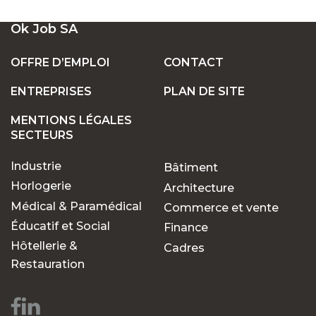
UN LARGE ÉVENTAIL D'EMPLOIS VACANTS
Ok Job SA
EN SUISSE
OFFRE D’EMPLOI
CONTACT
ENTREPRISES
PLAN DE SITE
POSTES FIXES OU TEMPORAIRES :
TROUVEZ LE TRAVAIL QUI VOUS CONVIENT
MENTIONS LÉGALES
SECTEURS
Industrie
Bâtiment
POURQUOI CHOISIR OK JOB POUR VOS
RECHERCHES D'EMPLOIS ?
Horlogerie
Architecture
Médical & Paramédical
Commerce et vente
Éducatif et Social
Finance
Des opportunités pour
Hôtellerie &
Cadres
chaque parcours
Restauration
professionnel