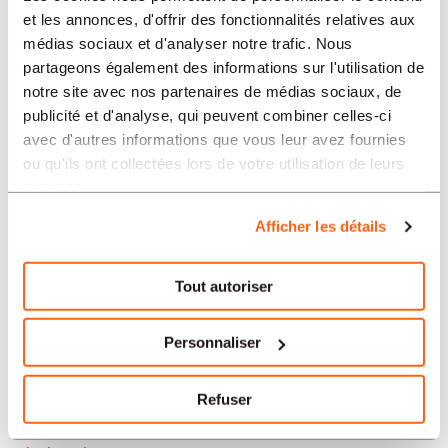
Neuchâtel
et les annonces, d'offrir des fonctionnalités relatives aux
médias sociaux et d'analyser notre trafic. Nous
Soleure
partageons également des informations sur l'utilisation de
notre site avec nos partenaires de médias sociaux, de
Yverdon-les-Bains
publicité et d'analyse, qui peuvent combiner celles-ci
avec d'autres informations que vous leur avez fournies
Aarau
ou qu'ils ont collectées lors de votre utilisation de leurs
services.
Nos offres d’emploi en Suisse
Afficher les détails
par secteur
Tout autoriser
Administration et secrétariat
Personnaliser
Horlogerie
Refuser
Banque et finance