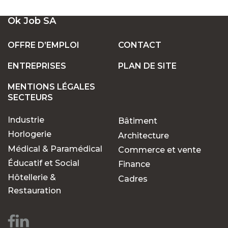
UN LARGE ÉVENTAIL D'EMPLOIS VACANTS
Ok Job SA
EN SUISSE
OFFRE D’EMPLOI
CONTACT
ENTREPRISES
PLAN DE SITE
POSTES FIXES OU TEMPORAIRES :
TROUVEZ LE TRAVAIL QUI VOUS CONVIENT
MENTIONS LÉGALES
SECTEURS
Industrie
Bâtiment
POURQUOI CHOISIR OK JOB POUR VOS
RECHERCHES D'EMPLOIS ?
Horlogerie
Architecture
Médical & Paramédical
Commerce et vente
Éducatif et Social
Finance
Des opportunités pour
Hôtellerie &
Cadres
chaque parcours
Restauration
professionnel