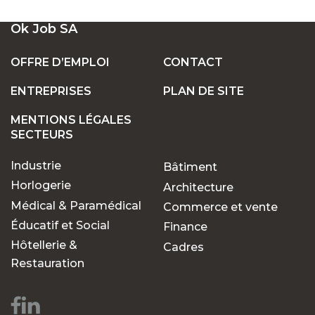
UN LARGE ÉVENTAIL D'EMPLOIS VACANTS
Ok Job SA
EN SUISSE
OFFRE D’EMPLOI
CONTACT
ENTREPRISES
PLAN DE SITE
POSTES FIXES OU TEMPORAIRES :
TROUVEZ LE TRAVAIL QUI VOUS CONVIENT
MENTIONS LÉGALES
SECTEURS
Industrie
Bâtiment
POURQUOI CHOISIR OK JOB POUR VOS
RECHERCHES D'EMPLOIS ?
Horlogerie
Architecture
Médical & Paramédical
Commerce et vente
Éducatif et Social
Finance
Des opportunités pour
Hôtellerie &
Cadres
chaque parcours
Restauration
professionnel