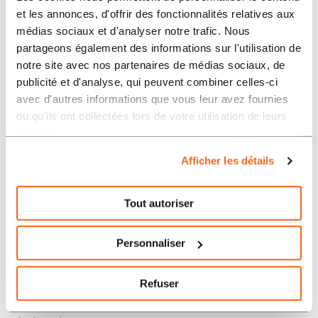
Neuchâtel
et les annonces, d'offrir des fonctionnalités relatives aux
médias sociaux et d'analyser notre trafic. Nous
Soleure
partageons également des informations sur l'utilisation de
notre site avec nos partenaires de médias sociaux, de
Yverdon-les-Bains
publicité et d'analyse, qui peuvent combiner celles-ci
avec d'autres informations que vous leur avez fournies
Aarau
ou qu'ils ont collectées lors de votre utilisation de leurs
services.
Nos offres d’emploi en Suisse
Afficher les détails
par secteur
Tout autoriser
Administration et secrétariat
Personnaliser
Horlogerie
Refuser
Banque et finance