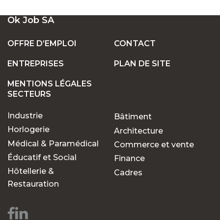
UN LARGE ÉVENTAIL D'EMPLOIS VACANTS
Ok Job SA
EN SUISSE
OFFRE D’EMPLOI
CONTACT
ENTREPRISES
PLAN DE SITE
POSTES FIXES OU TEMPORAIRES :
TROUVEZ LE TRAVAIL QUI VOUS CONVIENT
MENTIONS LÉGALES
SECTEURS
Industrie
Bâtiment
POURQUOI CHOISIR OK JOB POUR VOS
RECHERCHES D'EMPLOIS ?
Horlogerie
Architecture
Médical & Paramédical
Commerce et vente
Éducatif et Social
Finance
Des opportunités pour
Hôtellerie &
Cadres
chaque parcours
Restauration
professionnel