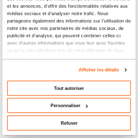
Neuchâtel
et les annonces, d'offrir des fonctionnalités relatives aux
médias sociaux et d'analyser notre trafic. Nous
Soleure
partageons également des informations sur l'utilisation de
notre site avec nos partenaires de médias sociaux, de
Yverdon-les-Bains
publicité et d'analyse, qui peuvent combiner celles-ci
avec d'autres informations que vous leur avez fournies
Aarau
ou qu'ils ont collectées lors de votre utilisation de leurs
services.
Nos offres d’emploi en Suisse
Afficher les détails
par secteur
Tout autoriser
Administration et secrétariat
Personnaliser
Horlogerie
Refuser
Banque et finance