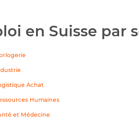
loi en Suisse par 
orlogerie
ndustrie
ogistique Achat
essources Humaines
anté et Médecine