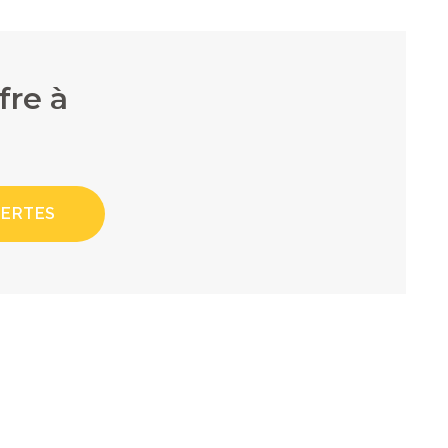
fre à
LERTES