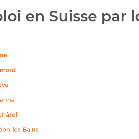
loi en Suisse par l
nne
émont
ève
sanne
hâtel
don-les-Bains