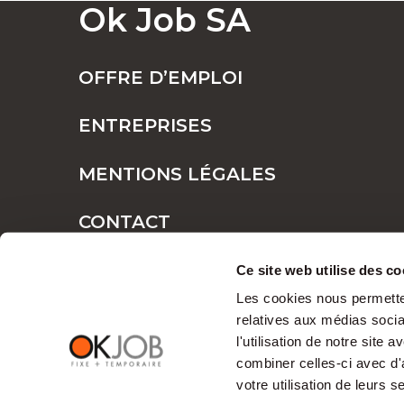
Ok Job SA
POSTES FIXES OU TEMPORAIRES : TR
OFFRE D’EMPLOI
ENTREPRISES
POURQUOI CHOISIR OK JOB POUR VOS
MENTIONS LÉGALES
CONTACT
Des opportunité
PLAN DE SITE
Ce site web utilise des co
professionnel
Les cookies nous permetten
relatives aux médias socia
l'utilisation de notre site
Chez OK Job, nous croyons que chaque tale
combiner celles-ci avec d'
compréhension approfondie des
fonction
votre utilisation de leurs s
relations professionnelles harmonieuses.