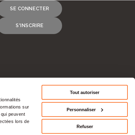
SE CONNECTER
S'INSCRIRE
cours
Tout autoriser
ionnalités
CONTACTEZ-NOUS
formations sur
Personnaliser
, qui peuvent
tise en ressources humaines et à une
lectées lors de
s une
activité
économique durable et des
Refuser