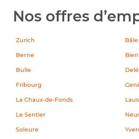
Nos offres d’emp
Zurich
Bâle
Berne
Bie
Bulle
Del
Fribourg
Gen
La Chaux-de-Fonds
Lau
Le Sentier
Neuc
Soleure
Yver