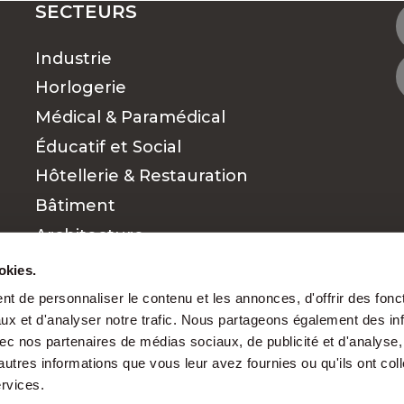
SECTEURS
Industrie
OUVEZ LE TRAVAIL QUI VOUS CONVIENT
Horlogerie
Médical & Paramédical
Éducatif et Social
 RECHERCHES D'EMPLOIS ?
Hôtellerie & Restauration
Bâtiment
s pour chaque par
Architecture
Commerce et vente
okies.
Finance
t de personnaliser le contenu et les annonces, d'offrir des fonct
ux et d'analyser notre trafic. Nous partageons également des in
Cadres
 avec nos partenaires de médias sociaux, de publicité et d'analyse
nt mérite d’être reconnu. Grâce à notre exper
autres informations que vous leur avez fournies ou qu'ils ont col
s
et des besoins des entreprises, nous favorison
ervices.