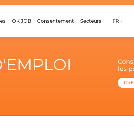
ses
OK JOB
Consentement
Secteurs
FR
D'EMPLOI
Consu
les 
CRÉ