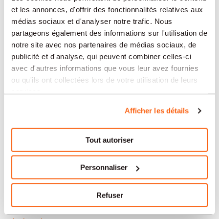
Neuchâtel
et les annonces, d'offrir des fonctionnalités relatives aux
médias sociaux et d'analyser notre trafic. Nous
Soleure
partageons également des informations sur l'utilisation de
notre site avec nos partenaires de médias sociaux, de
Yverdon-les-Bains
publicité et d'analyse, qui peuvent combiner celles-ci
avec d'autres informations que vous leur avez fournies
Aarau
ou qu'ils ont collectées lors de votre utilisation de leurs
services.
Nos offres d’emploi en Suisse
Afficher les détails
par secteur
Tout autoriser
Administration et secrétariat
Personnaliser
Horlogerie
Refuser
Banque et finance