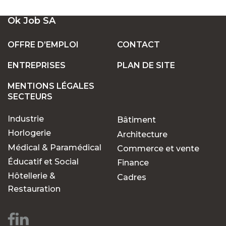
UN LARGE ÉVENTAIL D'EMPLOIS VACANTS
Ok Job SA
EN SUISSE
OFFRE D’EMPLOI
CONTACT
ENTREPRISES
PLAN DE SITE
POSTES FIXES OU TEMPORAIRES :
TROUVEZ LE TRAVAIL QUI VOUS CONVIENT
MENTIONS LÉGALES
SECTEURS
Industrie
Bâtiment
POURQUOI CHOISIR OK JOB POUR VOS
RECHERCHES D'EMPLOIS ?
Horlogerie
Architecture
Médical & Paramédical
Commerce et vente
Éducatif et Social
Finance
Des opportunités pour
Hôtellerie &
Cadres
chaque parcours
Restauration
professionnel