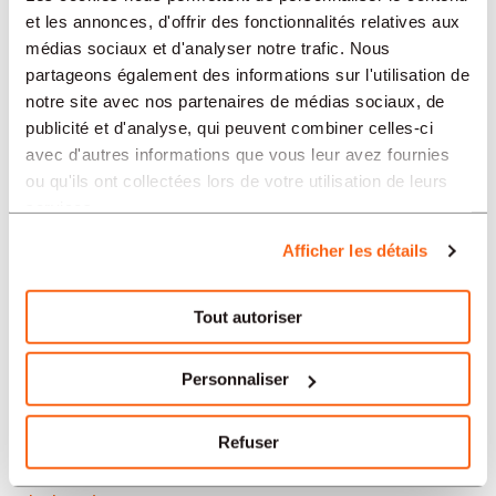
Neuchâtel
et les annonces, d'offrir des fonctionnalités relatives aux
médias sociaux et d'analyser notre trafic. Nous
Soleure
partageons également des informations sur l'utilisation de
notre site avec nos partenaires de médias sociaux, de
Yverdon-les-Bains
publicité et d'analyse, qui peuvent combiner celles-ci
avec d'autres informations que vous leur avez fournies
Aarau
ou qu'ils ont collectées lors de votre utilisation de leurs
services.
Nos offres d’emploi en Suisse
Afficher les détails
par secteur
Tout autoriser
Administration et secrétariat
Personnaliser
Horlogerie
Refuser
Banque et finance