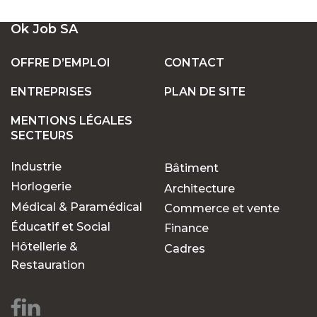
UN LARGE ÉVENTAIL D'EMPLOIS VACANTS
Ok Job SA
EN SUISSE
OFFRE D’EMPLOI
CONTACT
ENTREPRISES
PLAN DE SITE
POSTES FIXES OU TEMPORAIRES :
TROUVEZ LE TRAVAIL QUI VOUS CONVIENT
MENTIONS LÉGALES
SECTEURS
Industrie
Bâtiment
POURQUOI CHOISIR OK JOB POUR VOS
RECHERCHES D'EMPLOIS ?
Horlogerie
Architecture
Médical & Paramédical
Commerce et vente
Éducatif et Social
Finance
Des opportunités pour
Hôtellerie &
Cadres
chaque parcours
Restauration
professionnel