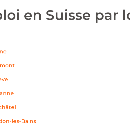
loi en Suisse par l
nne
émont
ève
sanne
hâtel
don-les-Bains