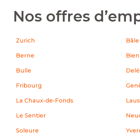
Nos offres d’emp
Zurich
Bâle
Berne
Bie
Bulle
Del
Fribourg
Gen
La Chaux-de-Fonds
Lau
Le Sentier
Neuc
Soleure
Yver