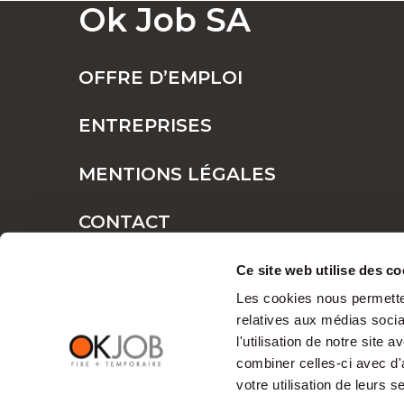
Ok Job SA
POSTES FIXES OU TEMPORAIRES : TR
OFFRE D’EMPLOI
ENTREPRISES
POURQUOI CHOISIR OK JOB POUR VOS
MENTIONS LÉGALES
CONTACT
Des opportunité
PLAN DE SITE
Ce site web utilise des co
professionnel
Les cookies nous permetten
relatives aux médias socia
l'utilisation de notre site
Chez OK Job, nous croyons que chaque tale
combiner celles-ci avec d'
compréhension approfondie des
fonction
votre utilisation de leurs s
relations professionnelles harmonieuses.