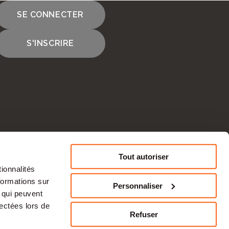
SE CONNECTER
S'INSCRIRE
cours
Tout autoriser
ionnalités
CONTACTEZ-NOUS
formations sur
Personnaliser
, qui peuvent
tise en ressources humaines et à une
lectées lors de
s une
activité
économique durable et des
Refuser