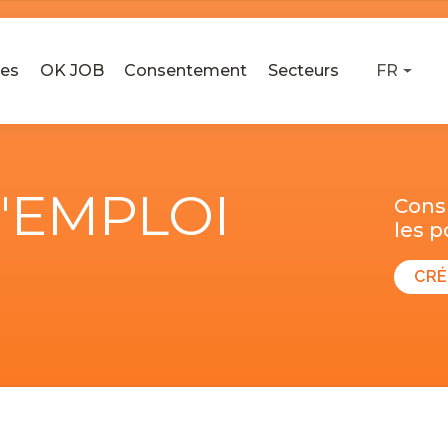
ses
OK JOB
Consentement
Secteurs
FR
D'EMPLOI
Consu
les 
CRÉ