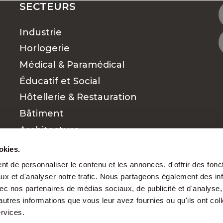
SECTEURS
Industrie
OUVEZ LE TRAVAIL QUI VOUS CONVIENT
Horlogerie
Médical & Paramédical
Éducatif et Social
 RECHERCHES D'EMPLOIS ?
Hôtellerie & Restauration
Bâtiment
s pour chaque par
Architecture
Commerce et vente
okies.
Finance
t de personnaliser le contenu et les annonces, d'offrir des fonct
ux et d'analyser notre trafic. Nous partageons également des in
Cadres
 avec nos partenaires de médias sociaux, de publicité et d'analyse
nt mérite d’être reconnu. Grâce à notre exper
autres informations que vous leur avez fournies ou qu'ils ont col
s
et des besoins des entreprises, nous favorison
ervices.