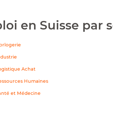
loi en Suisse par 
orlogerie
ndustrie
ogistique Achat
essources Humaines
anté et Médecine