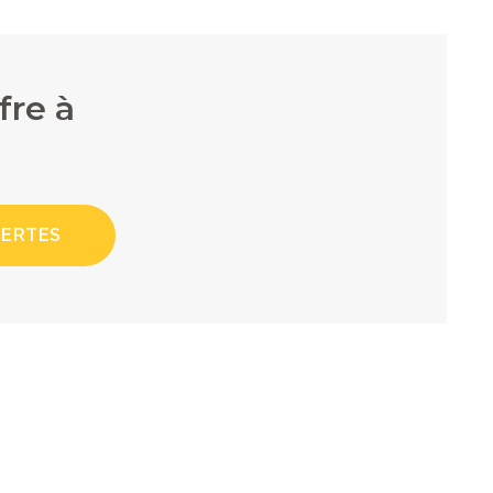
fre à
LERTES