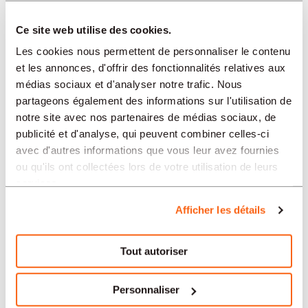
SECTEURS
Ce site web utilise des cookies.
Les cookies nous permettent de personnaliser le contenu
et les annonces, d'offrir des fonctionnalités relatives aux
PROFESSION
médias sociaux et d'analyser notre trafic. Nous
partageons également des informations sur l'utilisation de
notre site avec nos partenaires de médias sociaux, de
TIPO
publicité et d'analyse, qui peuvent combiner celles-ci
avec d'autres informations que vous leur avez fournies
ou qu'ils ont collectées lors de votre utilisation de leurs
LANGUE
services.
Afficher les détails
Horlogerie
offres dans d'autres régions :
Tout autoriser
Offres d'emploi Horlogerie Bâle
Personnaliser
Offres d'emploi Horlogerie Genève