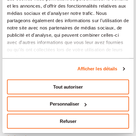
Neuchâtel
et les annonces, d'offrir des fonctionnalités relatives aux
médias sociaux et d'analyser notre trafic. Nous
Soleure
partageons également des informations sur l'utilisation de
notre site avec nos partenaires de médias sociaux, de
Yverdon-les-Bains
publicité et d'analyse, qui peuvent combiner celles-ci
avec d'autres informations que vous leur avez fournies
Aarau
ou qu'ils ont collectées lors de votre utilisation de leurs
services.
Nos offres d’emploi en Suisse
Afficher les détails
par secteur
Tout autoriser
Administration et secrétariat
Personnaliser
Horlogerie
Refuser
Banque et finance