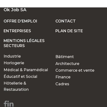
UN LARGE ÉVENTAIL D'EMPLOIS VACANTS
Ok Job SA
EN SUISSE
OFFRE D’EMPLOI
CONTACT
ENTREPRISES
PLAN DE SITE
POSTES FIXES OU TEMPORAIRES :
TROUVEZ LE TRAVAIL QUI VOUS CONVIENT
MENTIONS LÉGALES
SECTEURS
Industrie
Bâtiment
POURQUOI CHOISIR OK JOB POUR VOS
RECHERCHES D'EMPLOIS ?
Horlogerie
Architecture
Médical & Paramédical
Commerce et vente
Éducatif et Social
Finance
Des opportunités pour
Hôtellerie &
Cadres
chaque parcours
Restauration
professionnel