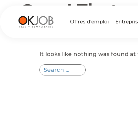
Oops! That p
Offres d’emploi
Entrepri
found.
It looks like nothing was found at
Search
for:
Search