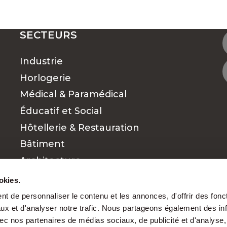
SECTEURS
Industrie
Horlogerie
Médical & Paramédical
Éducatif et Social
Hôtellerie & Restauration
Bâtiment
Architecture
Commerce et vente
okies.
Finance
t de personnaliser le contenu et les annonces, d'offrir des fonct
ux et d'analyser notre trafic. Nous partageons également des in
Cadres
 avec nos partenaires de médias sociaux, de publicité et d'analyse