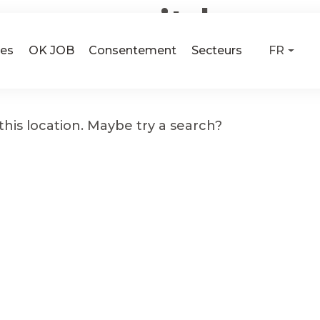
age can’t be
ses
OK JOB
Consentement
Secteurs
FR
 this location. Maybe try a search?