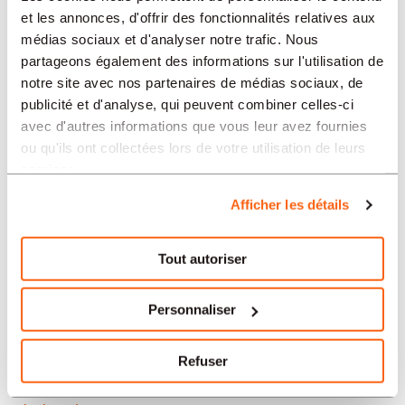
Neuchâtel
et les annonces, d'offrir des fonctionnalités relatives aux
médias sociaux et d'analyser notre trafic. Nous
Soleure
partageons également des informations sur l'utilisation de
notre site avec nos partenaires de médias sociaux, de
Yverdon-les-Bains
publicité et d'analyse, qui peuvent combiner celles-ci
avec d'autres informations que vous leur avez fournies
Aarau
ou qu'ils ont collectées lors de votre utilisation de leurs
services.
Nos offres d’emploi en Suisse
Afficher les détails
par secteur
Tout autoriser
Administration et secrétariat
Personnaliser
Horlogerie
Refuser
Banque et finance