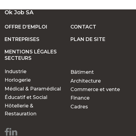
UN LARGE ÉVENTAIL D'EMPLOIS VACANTS
Ok Job SA
EN SUISSE
OFFRE D’EMPLOI
CONTACT
ENTREPRISES
PLAN DE SITE
POSTES FIXES OU TEMPORAIRES :
TROUVEZ LE TRAVAIL QUI VOUS CONVIENT
MENTIONS LÉGALES
SECTEURS
Industrie
Bâtiment
POURQUOI CHOISIR OK JOB POUR VOS
RECHERCHES D'EMPLOIS ?
Horlogerie
Architecture
Médical & Paramédical
Commerce et vente
Éducatif et Social
Finance
Des opportunités pour
Hôtellerie &
Cadres
chaque parcours
Restauration
professionnel