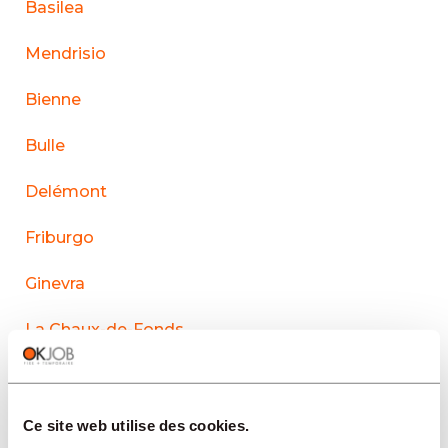
Basilea
Mendrisio
Bienne
Bulle
Delémont
Friburgo
Ginevra
La Chaux-de-Fonds
Losanna
Le Sentier
Ce site web utilise des cookies.