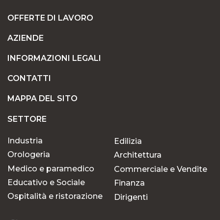
OFFERTE DI LAVORO
AZIENDE
POSIZIONI A TEMPO INDETERMINATO O
TEMPORANEE: TROVATE IL LAVORO CHE FA
INFORMAZIONI LEGALI
PER VOI
CONTATTI
MAPPA DEL SITO
PERCHÉ SCEGLIERE OK JOB PER LA VOSTRA
RICERCA DI LAVORO?
SETTORE
Industria
Edilizia
Opportunità per ogni
Orologeria
Architettura
percorso professionale
Medico e paramedico
Commerciale e Vendite
Educativo e Sociale
Finanza
In OK Job crediamo che ogni talento meriti di
Ospitalità e ristorazione
Dirigenti
essere riconosciuto. Grazie alla nostra esperienza
nelle risorse umane e a una profonda