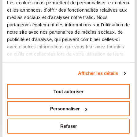
Les cookies nous permettent de personnaliser le contenu
Neuchâtel
et les annonces, d'offrir des fonctionnalités relatives aux
médias sociaux et d'analyser notre trafic. Nous
Nyon
partageons également des informations sur l'utilisation de
notre site avec nos partenaires de médias sociaux, de
Yverdon-les-Bains
publicité et d'analyse, qui peuvent combiner celles-ci
avec d'autres informations que vous leur avez fournies
ou qu'ils ont collectées lors de votre utilisation de leurs
Le nostre offerte di lavoro in
services.
Svizzera per settore
Afficher les détails
Amministrazione e segreteria
Tout autoriser
Orologeria
Personnaliser
Banca e finanza
Refuser
Industria