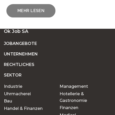
MEHR LESEN
EINE GROSSE AUSWAHL AN OFFENEN S
Ok Job SA
TELLEN IN DER SCHWEIZ
JOBANGEBOTE
UNTERNEHMEN
FESTANSTELLUNG ODER BEFRISTETE
ANSTELLUNG: FINDEN SIE DEN JOB, DER ZU
RECHTLICHES
IHNEN PASST
SEKTOR
Industrie
Management
WARUM SOLLTEN SIE OK JOB FÜR IHRE
JOBSUCHE WÄHLEN?
Uhrmacherei
Hotellerie &
Gastronomie
Bau
Finanzen
Handel & Finanzen
Chancen für jeden