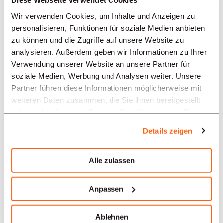
Diese Webseite verwendet Cookies
Lausanne
Wir verwenden Cookies, um Inhalte und Anzeigen zu
Le Sentier
personalisieren, Funktionen für soziale Medien anbieten
zu können und die Zugriffe auf unsere Website zu
Neuenburg
analysieren. Außerdem geben wir Informationen zu Ihrer
Verwendung unserer Website an unsere Partner für
Solothurn
soziale Medien, Werbung und Analysen weiter. Unsere
Partner führen diese Informationen möglicherweise mit
Yverdon-les-Bains
weiteren Daten zusammen, die Sie ihnen bereitgestellt
haben oder die sie im Rahmen Ihrer Nutzung der Dienste
Aarau
gesammelt haben.
Details zeigen
Unsere Stellenangebote in
Alle zulassen
der Schweiz nach Branchen
Anpassen
Verwaltung / Sekretariat
Ablehnen
Uhrmacherei