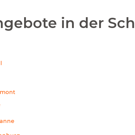
ngebote in der Sc
l
émont
f
sanne