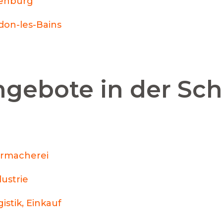
enburg
don-les-Bains
ngebote in der Sc
rmacherei
dustrie
istik, Einkauf