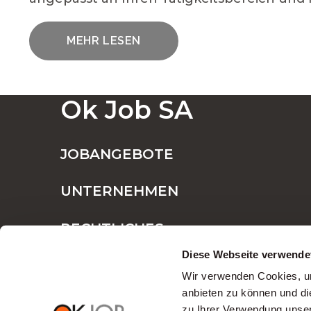
MEHR LESEN
EINE GROSSE AUSWAHL AN OFFENEN S
Ok Job SA
FESTANSTELLUNG ODER BEFRISTETE A
JOBANGEBOTE
UNTERNEHMEN
WARUM SOLLTEN SIE OK JOB FÜR IH
RECHTLICHES
Diese Webseite verwende
Chancen für jed
Wir verwenden Cookies, um
anbieten zu können und di
zu Ihrer Verwendung unser