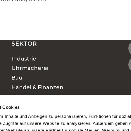
TELLEN IN DER SCHWEIZ
SEKTOR
Industrie
NSTELLUNG: FINDEN SIE DEN JOB, DER ZU I
Uhrmacherei
Bau
Handel & Finanzen
RE JOBSUCHE WÄHLEN?
Management
Hotellerie & Gastronomie
t Cookies
en Karriereweg
Finanzen
 Inhalte und Anzeigen zu personalisieren, Funktionen für sozia
e Zugriffe auf unsere Website zu analysieren. Außerdem geben w
Medical
er Website an unsere Partner für soziale Medien, Werbung und 