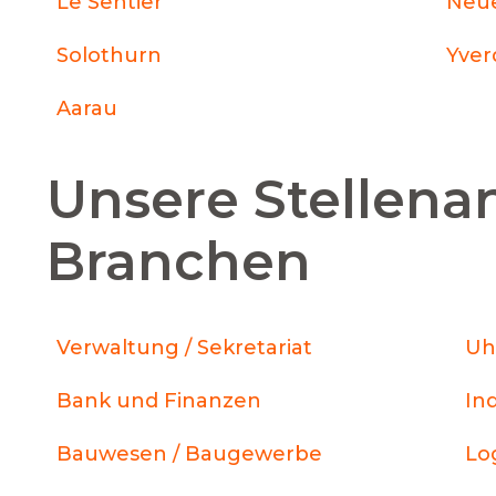
Le Sentier
Neu
Solothurn
Yver
Aarau
Unsere Stellena
Branchen
Verwaltung / Sekretariat
Uh
Bank und Finanzen
In
Bauwesen / Baugewerbe
Log