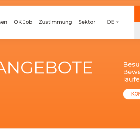
men
OK Job
Zustimmung
Sektor
DE
-ANGEBOTE
Besu
Bewer
lauf
KO