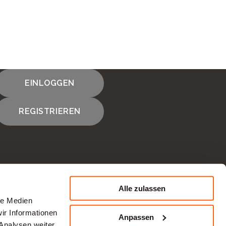
EINLOGGEN
HNEN PASST
REGISTRIEREN
Alle zulassen
le Medien
KONTAKTIEREN SIE UNS
ir Informationen
Anpassen
Analysen weiter.