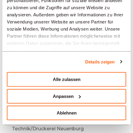
Angebote in anderen Regionen:
personalisieren, Funktionen für soziale Medien anbieten
zu können und die Zugriffe auf unsere Website zu
Stellenangebote
analysieren. Außerdem geben wir Informationen zu Ihrer
Industrie/Produktion/Versorgung/
Verwendung unserer Website an unsere Partner für
Technik/Druckerei Biel
soziale Medien, Werbung und Analysen weiter. Unsere
Partner führen diese Informationen möglicherweise mit
Stellenangebote
weiteren Daten zusammen, die Sie ihnen bereitgestellt
Industrie/Produktion/Versorgung/
haben oder die sie im Rahmen Ihrer Nutzung der Dienste
Technik/Druckerei Basel
gesammelt haben.
Details zeigen
Stellenangebote
Industrie/Produktion/Versorgung/
Alle zulassen
Technik/Druckerei Bern
Stellenangebote
Industrie/Produktion/Versorgung/
Anpassen
Technik/Druckerei La Chaux-de-Fonds
Ablehnen
Stellenangebote
Industrie/Produktion/Versorgung/
Technik/Druckerei Neuenburg