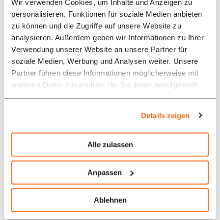
Wir verwenden Cookies, um Inhalte und Anzeigen zu
personalisieren, Funktionen für soziale Medien anbieten
Neuenburg
zu können und die Zugriffe auf unsere Website zu
analysieren. Außerdem geben wir Informationen zu Ihrer
Solothurn
Verwendung unserer Website an unsere Partner für
soziale Medien, Werbung und Analysen weiter. Unsere
Yverdon-les-Bains
Partner führen diese Informationen möglicherweise mit
weiteren Daten zusammen, die Sie ihnen bereitgestellt
Aarau
haben oder die sie im Rahmen Ihrer Nutzung der Dienste
gesammelt haben.
Details zeigen
Unsere Stellenangebote in
der Schweiz nach Branchen
Alle zulassen
Verwaltung / Sekretariat
Anpassen
Uhrmacherei
Ablehnen
Bank und Finanzen