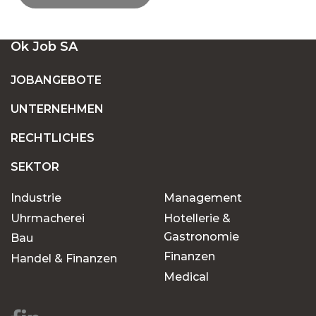
EINE GROSSE AUSWAHL AN OFFENEN S
Ok Job SA
TELLEN IN DER SCHWEIZ
JOBANGEBOTE
UNTERNEHMEN
FESTANSTELLUNG ODER BEFRISTETE
ANSTELLUNG: FINDEN SIE DEN JOB, DER ZU
RECHTLICHES
IHNEN PASST
SEKTOR
Industrie
Management
WARUM SOLLTEN SIE OK JOB FÜR IHRE
JOBSUCHE WÄHLEN?
Uhrmacherei
Hotellerie &
Gastronomie
Bau
Finanzen
Handel & Finanzen
Chancen für jeden
Medical
Karriereweg