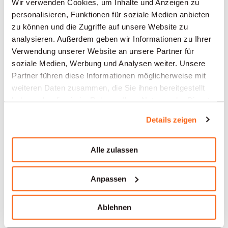
Wir verwenden Cookies, um Inhalte und Anzeigen zu
personalisieren, Funktionen für soziale Medien anbieten
Neuenburg
zu können und die Zugriffe auf unsere Website zu
analysieren. Außerdem geben wir Informationen zu Ihrer
Solothurn
Verwendung unserer Website an unsere Partner für
soziale Medien, Werbung und Analysen weiter. Unsere
Yverdon-les-Bains
Partner führen diese Informationen möglicherweise mit
weiteren Daten zusammen, die Sie ihnen bereitgestellt
Aarau
haben oder die sie im Rahmen Ihrer Nutzung der Dienste
gesammelt haben.
Details zeigen
Unsere Stellenangebote in
der Schweiz nach Branchen
Alle zulassen
Verwaltung / Sekretariat
Anpassen
Uhrmacherei
Ablehnen
Bank und Finanzen