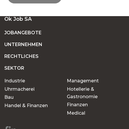
EINE GROSSE AUSWAHL AN OFFENEN S
Ok Job SA
TELLEN IN DER SCHWEIZ
JOBANGEBOTE
UNTERNEHMEN
FESTANSTELLUNG ODER BEFRISTETE
ANSTELLUNG: FINDEN SIE DEN JOB, DER ZU
RECHTLICHES
IHNEN PASST
SEKTOR
Industrie
Management
WARUM SOLLTEN SIE OK JOB FÜR IHRE
JOBSUCHE WÄHLEN?
Uhrmacherei
Hotellerie &
Gastronomie
Bau
Finanzen
Handel & Finanzen
Chancen für jeden
Medical
Karriereweg