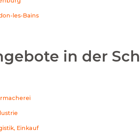
enburg
don-les-Bains
ngebote in der Sc
rmacherei
dustrie
istik, Einkauf