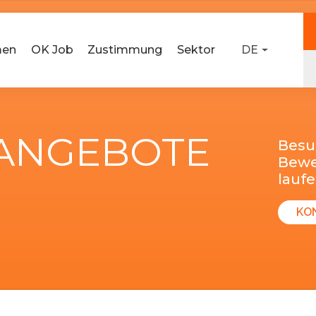
men
OK Job
Zustimmung
Sektor
DE
-ANGEBOTE
Besu
Bewer
lauf
KO