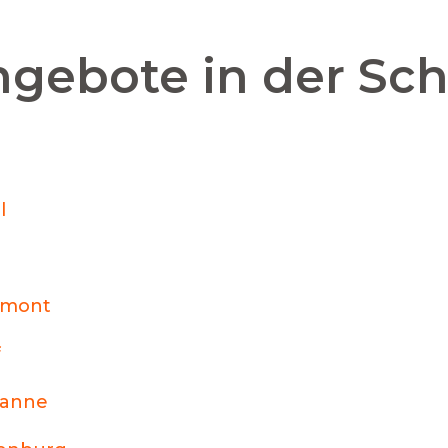
ngebote in der Sc
l
émont
f
sanne