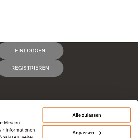
EINLOGGEN
HNEN PASST
REGISTRIEREN
Alle zulassen
le Medien
KONTAKTIEREN SIE UNS
ir Informationen
Anpassen
Analysen weiter.