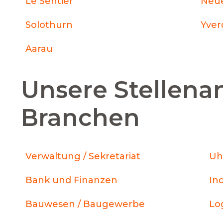
Le Sentier
Neu
Solothurn
Yver
Aarau
Unsere Stellena
Branchen
Verwaltung / Sekretariat
Uh
Bank und Finanzen
In
Bauwesen / Baugewerbe
Log