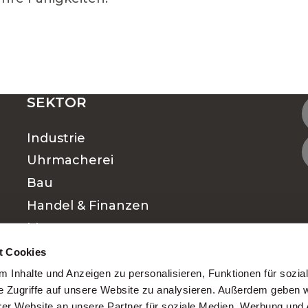
TELLEN IN DER SCHWEIZ
SEKTOR
Industrie
NSTELLUNG: FINDEN SIE DEN JOB, DER ZU I
Uhrmacherei
Bau
Handel & Finanzen
RE JOBSUCHE WÄHLEN?
Management
Hotellerie & Gastronomie
t Cookies
en Karriereweg
Finanzen
 Inhalte und Anzeigen zu personalisieren, Funktionen für sozia
e Zugriffe auf unsere Website zu analysieren. Außerdem geben w
Medical
er Website an unsere Partner für soziale Medien, Werbung und 