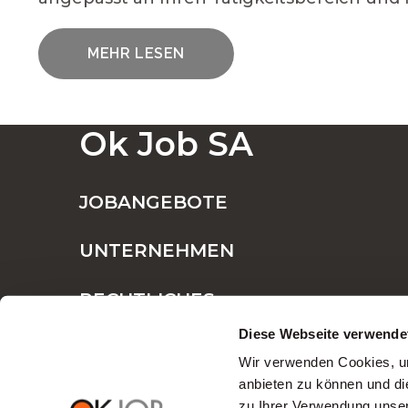
MEHR LESEN
EINE GROSSE AUSWAHL AN OFFENEN S
Ok Job SA
FESTANSTELLUNG ODER BEFRISTETE A
JOBANGEBOTE
UNTERNEHMEN
WARUM SOLLTEN SIE OK JOB FÜR IH
RECHTLICHES
Diese Webseite verwende
Chancen für jed
Wir verwenden Cookies, um
anbieten zu können und di
zu Ihrer Verwendung unser